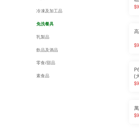
$9
冷凍及加工品
免洗餐具
高
乳製品
$9
飲品及酒品
零食/甜品
P
素食品
(
$9
萬
$9