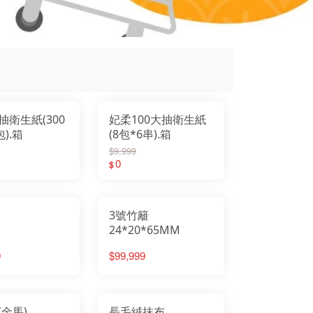
抽衛生紙(300
妃柔100大抽衛生紙
包).箱
(8包*6串).箱
$9,999
0
$
3號竹籬
24*20*65MM
9
$99,999
(金馬)
長毛絨抹布