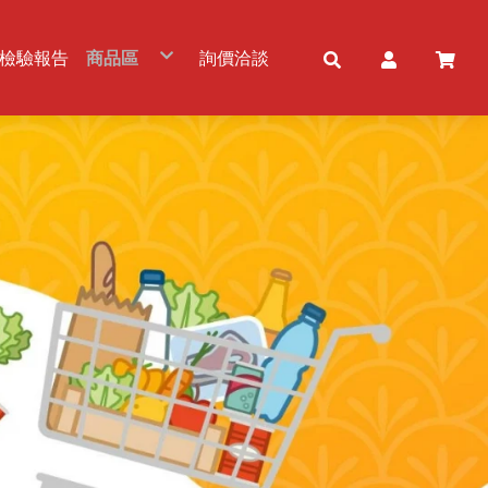
檢驗報告
商品區
詢價洽談
五穀雜糧
冷凍農畜水產品
食用油品
粉及粉製品
調味品/調理包
佐料/調味醬
罐頭產品
乾貨及加工品
冷凍及加工品
免洗餐具
乳製品
飲品及酒品
零食/甜品
素食品