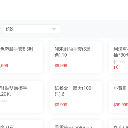
序
色塑膠手套8.5吋
NBR耐油手套(S黑
利潔單
)
色).10
抽*30
$9,999
,999
$9,999
0
$
對點雙層擦手
紙餐盒一體大(100
小費皿
.20包
只).6
,999
$9,999
$99,99
0
磨刀石
手電筒HuanKwun
畚斗組