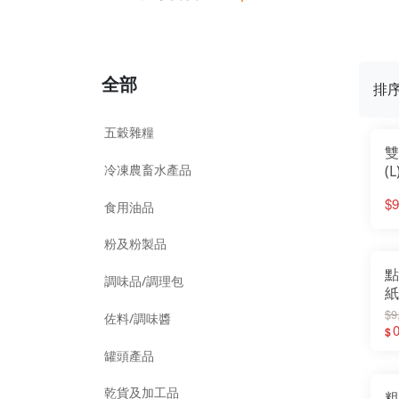
全部
排
五穀雜糧
雙
冷凍農畜水產品
(L
$9
食用油品
粉及粉製品
點
調味品/調理包
紙
$9
佐料/調味醬
$
罐頭產品
乾貨及加工品
粗