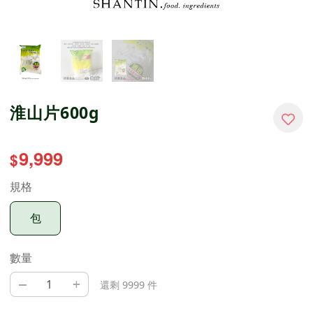
淮山片600g
9,999
$
規格
包
數量
–
+
還剩 9999 件