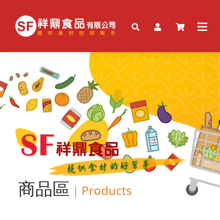
商品區
｜
Products