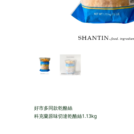
好市多同款乾酪絲
科克蘭原味切達乾酪絲1.13kg