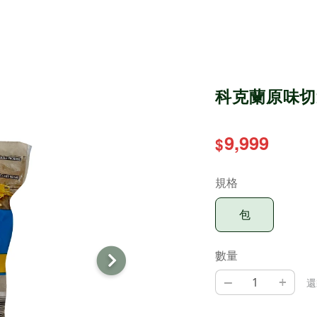
科克蘭原味切達
9,999
$
規格
包
數量
–
+
還