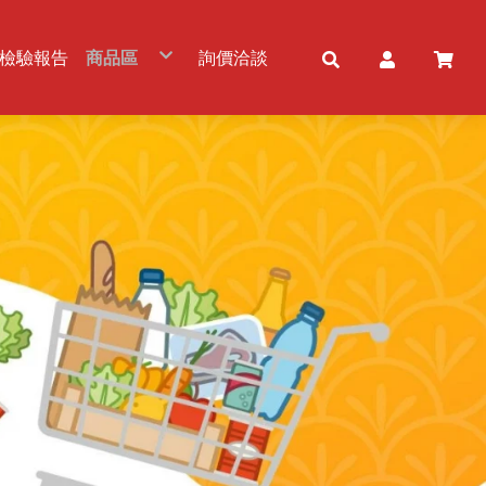
檢驗報告
商品區
詢價洽談
五穀雜糧
冷凍農畜水產品
食用油品
粉及粉製品
調味品/調理包
佐料/調味醬
罐頭產品
乾貨及加工品
冷凍及加工品
免洗餐具
乳製品
飲品及酒品
零食/甜品
素食品