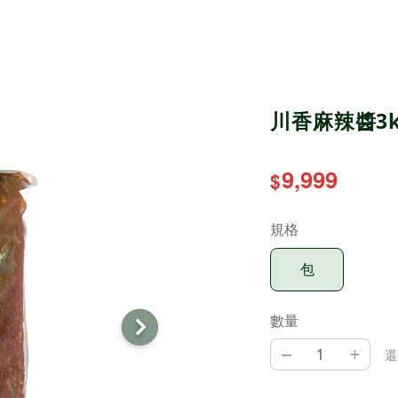
川香麻辣醬3k
9,999
$
規格
包
數量
–
+
還