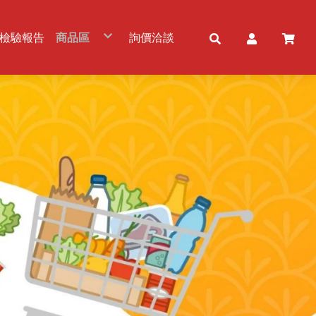
檢驗報告
商品區
詢價洽談
五穀雜糧
冷凍農畜水產品
食用油品
粉及粉製品
調味品/調理包
佐料/調味醬
罐頭產品
乾貨及加工品
冷凍及加工品
免洗餐具
乳製品
飲品及酒品
零食/甜品
素食品