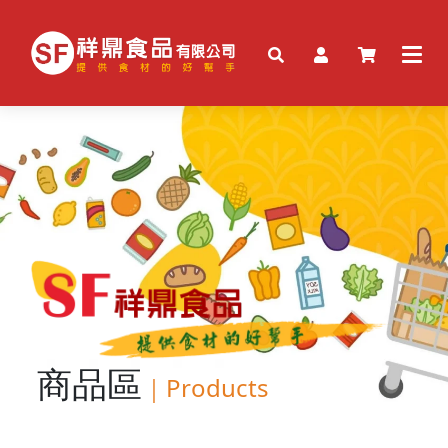
商品區
｜
Products