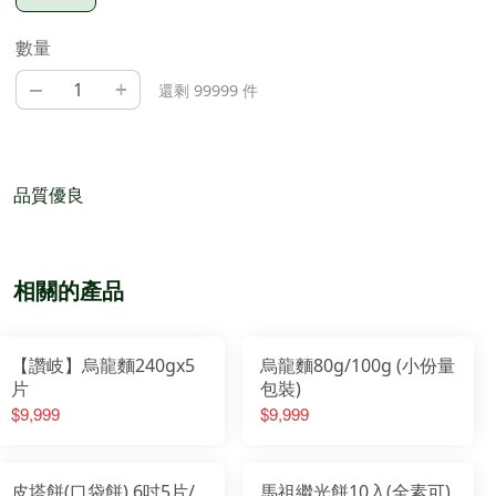
數量
–
+
還剩 99999 件
品質優良
相關的產品
【讚岐】烏龍麵240gx5
烏龍麵80g/100g (小份量
片
包裝)
$9,999
$9,999
皮塔餅(口袋餅) 6吋5片/
馬祖繼光餅10入(全素可)