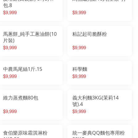
包.8
$9,999
$9,999
馬蔥餅_純手工蔥油餅(10
粘記起司脆酥粉
片裝)
$9,999
$9,999
中農馬尾絲1斤.15
科學麵
$9,999
$9,999
維力蒸煮麵80包
義大利麵3KG(茉莉14
號).4
$9,999
$9,999
食伯樂原味霜淇淋粉
統一麥典QQ麵包專用粉