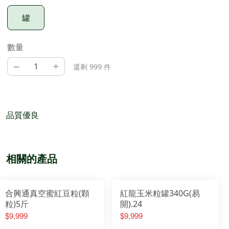
罐
數量
–
+
還剩 999 件
品質優良
相關的產品
合興通真空蜜紅豆粒(顆
紅龍玉米粒罐340G(易
粒)5斤
開).24
$9,999
$9,999