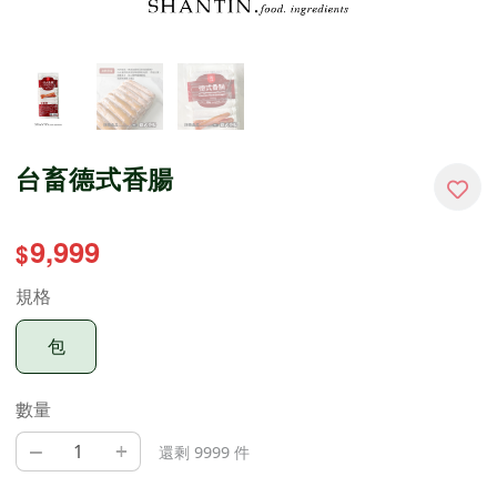
台畜德式香腸
9,999
$
規格
包
數量
–
+
還剩 9999 件