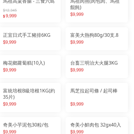
馬祖高粱香腸 - 三食六島
馬祖肉燕(肉包肉、馬祖
餛飩)
$12,345
$9,999
9,999
$
正宜日式手工豬排6KG
富美大熱狗80g/30支.8
$9,999
$9,999
梅花鄉蘿蔔糕(10入)
台畜三明治大火腿3KG
$9,999
$9,999
富統培根B級培根1KG(約
馬芝拉起司條 / 起司棒
35片)
$9,999
$9,999
奇美小芋泥包30粒/包
奇美小鮮肉包 32gx40入
$9,999
$9,999