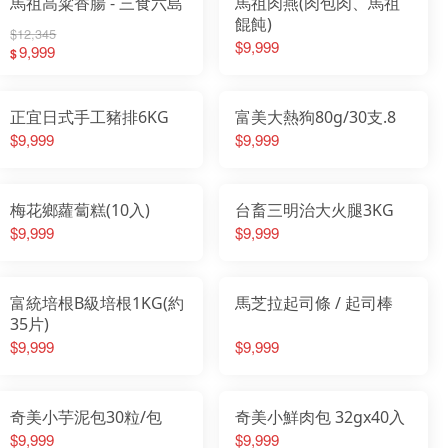
馬祖高粱香腸 - 三食六島
馬祖肉燕(肉包肉、馬祖
餛飩)
$12,345
$9,999
9,999
$
正宜日式手工豬排6KG
富美大熱狗80g/30支.8
$9,999
$9,999
梅花鄉蘿蔔糕(10入)
台畜三明治大火腿3KG
$9,999
$9,999
富統培根B級培根1KG(約
馬芝拉起司條 / 起司棒
35片)
$9,999
$9,999
奇美小芋泥包30粒/包
奇美小鮮肉包 32gx40入
$9,999
$9,999