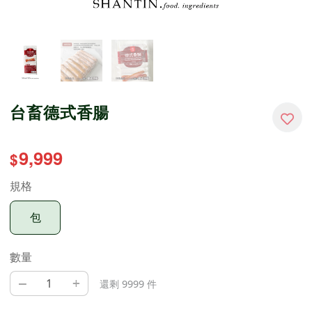
台畜德式香腸
9,999
$
規格
包
數量
–
+
還剩 9999 件