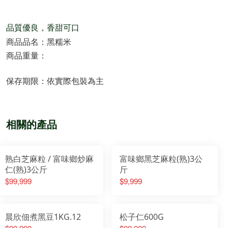
品質優良，香甜可口
商品品名：黑糯米
商品重量：
保存期限：依實際包裝為主
相關的產品
熟白芝麻粒 / 富味鄉炒麻
富味鄉黑芝麻粒(熟)3公
仁(熟)3公斤
斤
$99,999
$9,999
晨欣佃煮黑豆1KG.12
松子仁600G