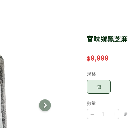
富味鄉黑芝麻
9,999
$
規格
包
數量
–
+
還