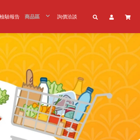
檢驗報告
商品區
詢價洽談
五穀雜糧
冷凍農畜水產品
食用油品
粉及粉製品
調味品/調理包
佐料/調味醬
罐頭產品
乾貨及加工品
冷凍及加工品
免洗餐具
乳製品
飲品及酒品
零食/甜品
素食品