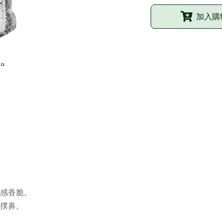
加入購
口感香脆。
氣撲鼻。