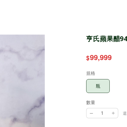
亨氏蘋果醋946
99,999
$
規格
瓶
數量
–
+
還