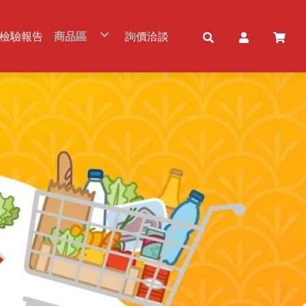
檢驗報告
商品區
詢價洽談
五穀雜糧
冷凍農畜水產品
食用油品
粉及粉製品
調味品/調理包
佐料/調味醬
罐頭產品
乾貨及加工品
冷凍及加工品
免洗餐具
乳製品
飲品及酒品
零食/甜品
素食品