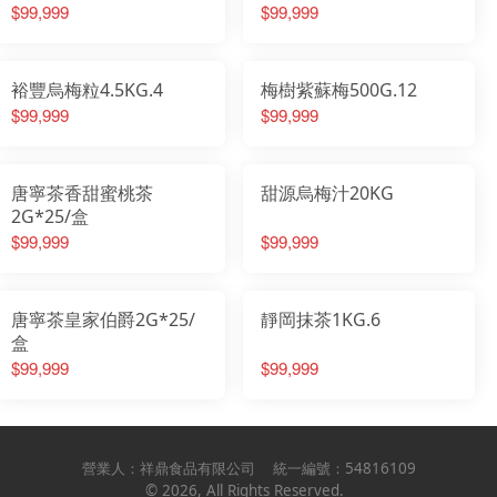
$99,999
$99,999
裕豐烏梅粒4.5KG.4
梅樹紫蘇梅500G.12
$99,999
$99,999
唐寧茶香甜蜜桃茶
甜源烏梅汁20KG
2G*25/盒
$99,999
$99,999
唐寧茶皇家伯爵2G*25/
靜岡抹茶1KG.6
盒
$99,999
$99,999
營業人：
祥鼎食品有限公司
統一編號：
54816109
©
2026
, All Rights Reserved.