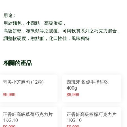
用途 :
用於麵包，小西點，高級蛋糕，
高級餅乾，核果類等之披覆。可與軟質系列之巧克力混合，
調整軟硬度，融點低，化口性佳，風味獨特
相關的產品
奇美小芝麻包 (12粒)
西班牙 穀優手指餅乾
400g
$9,999
$9,999
正香軒高級草莓巧克力片
正香軒高級檸檬巧克力片
1KG.10
1KG.10
$9,999
$9,999