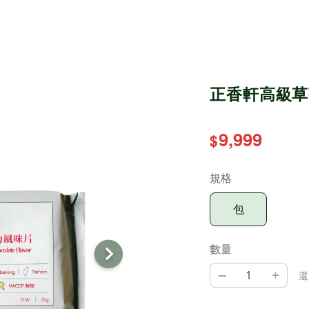
正香軒高級草莓
9,999
$
規格
包
數量
–
+
還