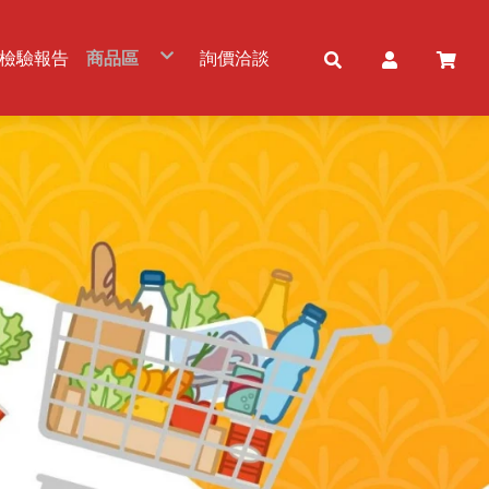
檢驗報告
商品區
詢價洽談
五穀雜糧
冷凍農畜水產品
食用油品
粉及粉製品
調味品/調理包
佐料/調味醬
罐頭產品
乾貨及加工品
冷凍及加工品
免洗餐具
乳製品
飲品及酒品
零食/甜品
素食品