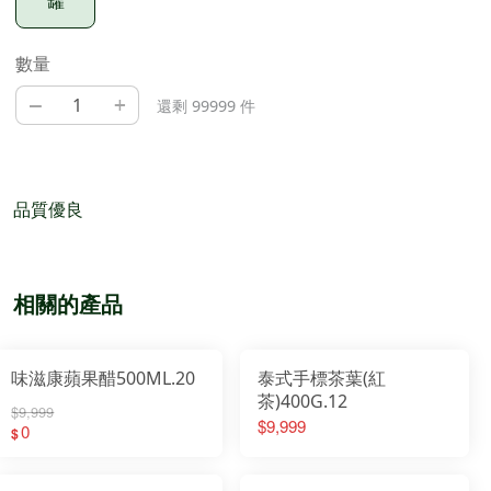
罐
數量
–
+
還剩 99999 件
品質優良
相關的產品
味滋康蘋果醋500ML.20
泰式手標茶葉(紅
茶)400G.12
$9,999
$9,999
0
$