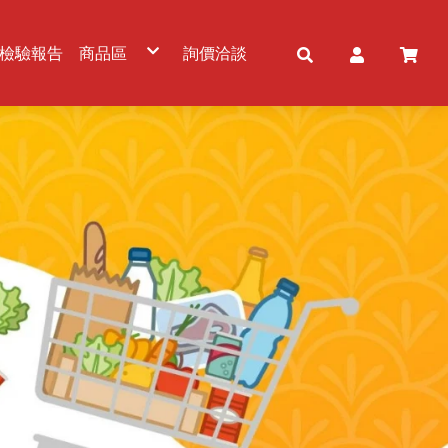
檢驗報告
商品區
詢價洽談
五穀雜糧
冷凍農畜水產品
食用油品
粉及粉製品
調味品/調理包
佐料/調味醬
罐頭產品
乾貨及加工品
冷凍及加工品
免洗餐具
乳製品
飲品及酒品
零食/甜品
素食品